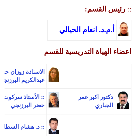
::
رئيس القسم:
أ.م.د. انعام الحيالي
أعضاء الهيأة التدريسية للقسم
الاستاذة زوزان حس
عبدالکریم البرزنجي
دكتور اكبر عمر
:: الأستاذ سركوت 
الجباري
خضر البرزنجي
:: د. هشام السطلي