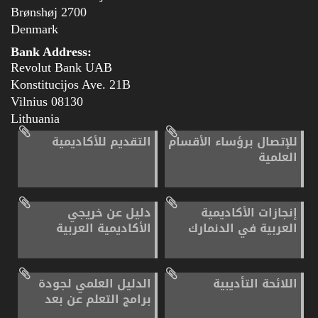
2700 Brønshøj
Denmark
Bank Address:
Revolut Bank UAB
Konstitucijos Ave. 21B
08130 Vilnius
Lithuania
للإتصال برؤساء الأقسام
التقديم للأكاديمية
العلمية
إنجازات الأكاديمية
دليل عن خريجي
العربية في الدنمارك
الأكاديمية العربية
اللائحة التأديبية
الدليل العلمي لجودة
برامج التعلم عن بعد