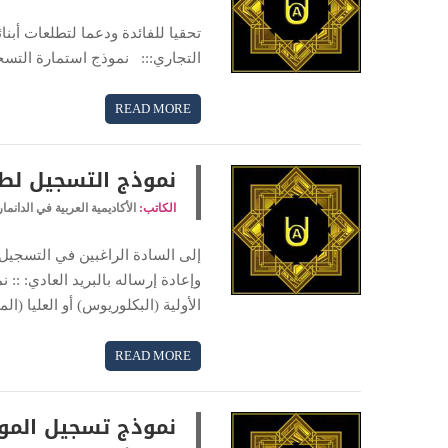
تحقيا للفائدة ودعما لتطلعات أبنائ
التجاري::: نموذج استمارة التسجي
READ MORE
نموذج التسجيل لطل
الكاتب:
الأكاديمية العربية في الدانما
إلى السادة الراغبين في التسجيل ل
وإعادة إرساله بالبريد العادي: :
الأولية (البكلوريوس) أو العليا (الماجستير).. 1 نموذج التسجيل لطلبة الدكت
READ MORE
نموذج تسجيل المو