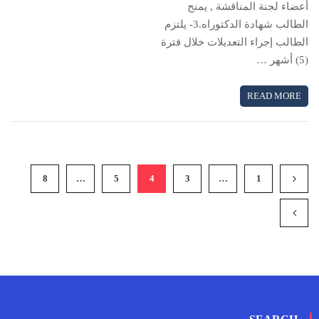
أعضاء لجنة المناقشة , يمنح
الطالب شهادة الدكتوراه.3- يلتزم
الطالب إجراء التعديلات خلال فترة
(5) أشهر …
READ MORE
8
…
5
4
3
…
1