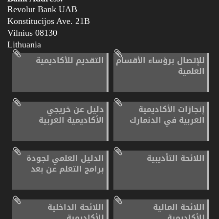
Revolut Bank UAB
Konstitucijos Ave. 21B
08130 Vilnius
Lithuania
للإتصال برؤساء الأقسام
التقديم للأكاديمية
العلمية
إنجازات الأكاديمية
دليل عن خريجي
العربية في الدنمارك
الأكاديمية العربية
اللائحة التأديبية
الدليل العلمي لجودة
برامج التعلم عن بعد
اللائحة المالية
اللائحة الداخلية
للأكاديمية
للأكاديمية