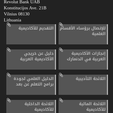
Revolut Bank UAB
Konstitucijos Ave. 21B
08130 Vilnius
Lithuania
للإتصال برؤساء الأقسام
التقديم للأكاديمية
العلمية
إنجازات الأكاديمية
دليل عن خريجي
العربية في الدنمارك
الأكاديمية العربية
اللائحة التأديبية
الدليل العلمي لجودة
برامج التعلم عن بعد
اللائحة المالية
اللائحة الداخلية
للأكاديمية
للأكاديمية