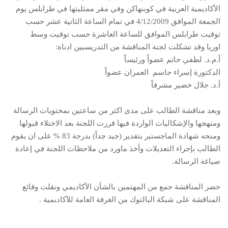
الأكاديمية العربية في كوبنهاكن وفي مقر ممثليتها في طرابلس يوم
الجمعة الموافق 4/12/2009 في تمام الساعة الثانية عشر حسب
توقيت طرابلس الموافق للساعة العاشرة حسب توقيت وسط
اوريا وقد تشكلت لجنة المناقشة من التدريسيين ادناة:
أ.م.د. لطفي حاتم عضواً ورئيساً
الدكتورة إسراء جاسم العمران عضواً
أ.د. جلال خضير مشرفاً
وبعد مناقشة الطالب على مدى اكثر من ساعتين بمحتويات الرسالة
ومنهجها والإشكاليات الواردة فيها قررت اللجنة بعد الاختلاء قبولها
ومنحه شهادة الماجستير بتقدير (جيد جداً) بدرجة 83 % على ان يقوم
الطالب بإجراء التعديلات وأخذ ماورد من ملاحظات اللجنة في إعادة
صياغة الرسالة.
حضر المناقشة جمع من المهتمين بالشأن الأكاديمي ونقلت وقائع
المناقشة على شبكة البالتوك من الغرفة العامة للآكادبمية .