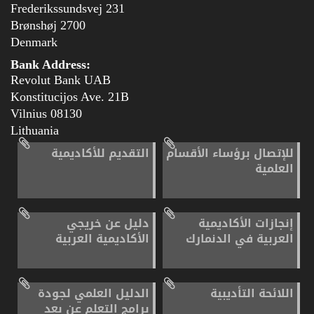
Frederikssundsvej 231
2700 Brønshøj
Denmark
Bank Address:
Revolut Bank UAB
Konstitucijos Ave. 21B
08130 Vilnius
Lithuania
للإتصال برؤساء الأقسام
التقديم للأكاديمية
العلمية
إنجازات الأكاديمية
دليل عن خريجي
العربية في الدنمارك
الأكاديمية العربية
اللائحة التأديبية
الدليل العلمي لجودة
برامج التعلم عن بعد