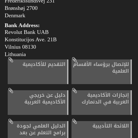
Frederikssundsvej 231
2700 Brønshøj
Denmark
Bank Address:
Revolut Bank UAB
Konstitucijos Ave. 21B
08130 Vilnius
Lithuania
للإتصال برؤساء الأقسام
التقديم للأكاديمية
العلمية
إنجازات الأكاديمية
دليل عن خريجي
العربية في الدنمارك
الأكاديمية العربية
اللائحة التأديبية
الدليل العلمي لجودة
برامج التعلم عن بعد