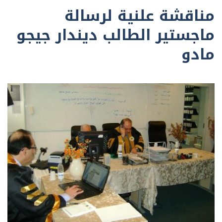
مناقشة علنية لرسالة
ماجستير الطالب ديندار جيجو
مادو