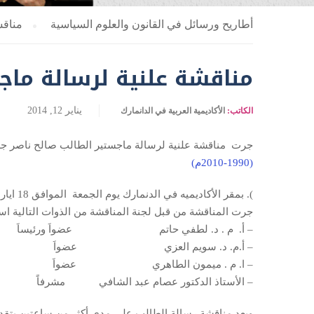
أطاريح ورسائل في القانون والعلوم السياسية
مناقش
مناقشة علنية لرسالة ماج
يناير 12, 2014
الكاتب:
الأكاديمية العربية في الدانمارك
جرت مناقشة علنية لرسالة ماجستير الطالب صالح ناصر ج
(1990-2010م)
). بمقر الأكاديميه في الدنمارك يوم الجمعة الموافق 18 ايار لسنة 2012 في الساعة الواحدة بعد الظهر حسب توقيت وسط وشمال اوربا .
جرت المناقشة من قبل لجنة المناقشة من الذوات التالية اسم
– أ. م . د. لطفي حاتم عضواَ ورئيساَ
– أ.م. د. سويم العزي عضواَ
– ا. م . ميمون الطاهري عضواَ
– الأستاذ الدكتور عصام عبد الشافي مشرفاً
وبعد مناقشة رسالة الطالب على مدى أكثر من ساعتين بتقديم م