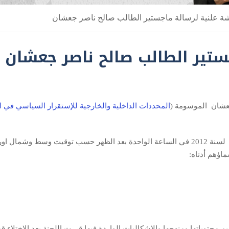
ة علنية لرسالة ماجستير الطالب صالح ناصر جعشان
ستير الطالب صالح ناصر جعشان
عشان الموسومة (
المحددات الداخلية والخارجية للإستقرار السياسي في ا
اؤهم أدناه:
حتوياتها ومنهجها والإشكاليات الواردة فيها قررت اللجنة بعد الاختلاء قب