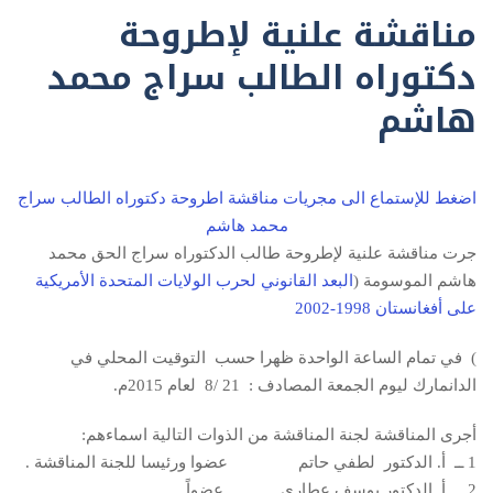
مناقشة علنية لإطروحة
دكتوراه الطالب سراج محمد
هاشم
اضغط للإستماع الى مجريات مناقشة اطروحة دكتوراه الطالب سراج
محمد هاشم
جرت مناقشة علنية لإطروحة طالب الدكتوراه سراج الحق محمد
هاشم الموسومة (
البعد القانوني لحرب الولايات المتحدة الأمريكية
على أفغانستان 1998-2002
) في تمام الساعة الواحدة ظهرا حسب التوقيت المحلي في
الدانمارك ليوم الجمعة المصادف : 21 /8 لعام 2015م.
أجرى المناقشة لجنة المناقشة من الذوات التالية اسماءهم:
1 ــ أ. الدكتور لطفي حاتم عضوا ورئيسا للجنة المناقشة .
2 ــ أ. الدكتور يوسف عطاري عضواً .