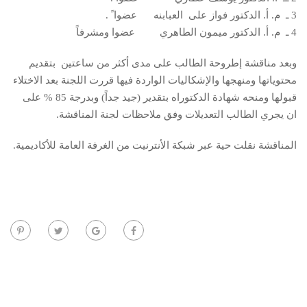
3 ـ م. أ. الدكتور فواز على العبابنه عضوا ً .
4 ـ م. أ. الدكتور ميمون الطاهري عضوا ومشرفاً
وبعد مناقشة إطروحة الطالب على مدى أكثر من ساعتين بتقديم
محتوياتها ومنهجها والإشكاليات الواردة فيها قررت اللجنة بعد الاختلاء
قبولها ومنحه شهادة الدكتوراه بتقدير (جيد جداً) وبدرجة 85 % على
ان يجري الطالب التعديلات وفق ملاحظات لجنة المناقشة.
المناقشة نقلت حية عبر شبكة الأنترنيت من الغرفة العامة للأكاديمية.