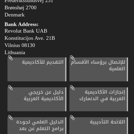
Frederikssundsvej 231
2700 Brønshøj
Denmark
Bank Address:
Revolut Bank UAB
Konstitucijos Ave. 21B
08130 Vilnius
Lithuania
للإتصال برؤساء الأقسام
التقديم للأكاديمية
العلمية
إنجازات الأكاديمية
دليل عن خريجي
العربية في الدنمارك
الأكاديمية العربية
اللائحة التأديبية
الدليل العلمي لجودة
برامج التعلم عن بعد