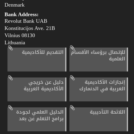
Denmark
Bank Address:
Revolut Bank UAB
Konstitucijos Ave. 21B
08130 Vilnius
Lithuania
للإتصال برؤساء الأقسام
التقديم للأكاديمية
العلمية
إنجازات الأكاديمية
دليل عن خريجي
العربية في الدنمارك
الأكاديمية العربية
اللائحة التأديبية
الدليل العلمي لجودة
برامج التعلم عن بعد