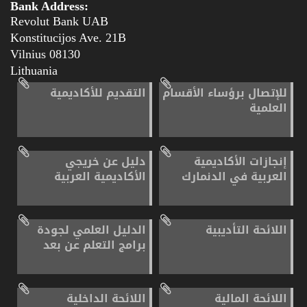
Bank Address:
Revolut Bank UAB
Konstitucijos Ave. 21B
08130 Vilnius
Lithuania
للإتصال برؤساء الأقسام
التقديم للأكاديمية
العلمية
إنجازات الأكاديمية
دليل عن خريجي
العربية في الدنمارك
الأكاديمية العربية
اللائحة التأديبية
الدليل العلمي لجودة
برامج التعلم عن بعد
اللائحة المالية
اللائحة الداخلية