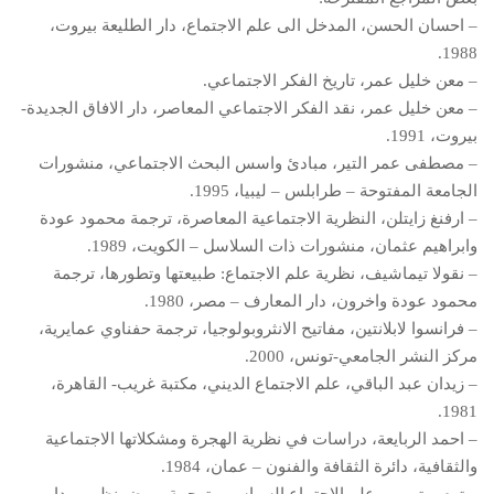
– احسان الحسن، المدخل الى علم الاجتماع، دار الطليعة بيروت،
1988.
– معن خليل عمر، تاريخ الفكر الاجتماعي.
– معن خليل عمر، نقد الفكر الاجتماعي المعاصر، دار الافاق الجديدة-
بيروت، 1991.
– مصطفى عمر التير، مبادئ واسس البحث الاجتماعي، منشورات
الجامعة المفتوحة – طرابلس – ليبيا، 1995.
– ارفنغ زايتلن، النظرية الاجتماعية المعاصرة، ترجمة محمود عودة
وابراهيم عثمان، منشورات ذات السلاسل – الكويت، 1989.
– نقولا تيماشيف، نظرية علم الاجتماع: طبيعتها وتطورها، ترجمة
محمود عودة واخرون، دار المعارف – مصر، 1980.
– فرانسوا لابلانتين، مفاتيح الانثروبولوجيا، ترجمة حفناوي عمايرية،
مركز النشر الجامعي-تونس، 2000.
– زيدان عبد الباقي، علم الاجتماع الديني، مكتبة غريب- القاهرة،
1981.
– احمد الربايعة، دراسات في نظرية الهجرة ومشكلاتها الاجتماعية
والثقافية، دائرة الثقافة والفنون – عمان، 1984.