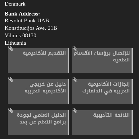
Denmark
Bank Address:
Revolut Bank UAB
Konstitucijos Ave. 21B
08130 Vilnius
Lithuania
للإتصال برؤساء الأقسام
التقديم للأكاديمية
العلمية
إنجازات الأكاديمية
دليل عن خريجي
العربية في الدنمارك
الأكاديمية العربية
اللائحة التأديبية
الدليل العلمي لجودة
برامج التعلم عن بعد