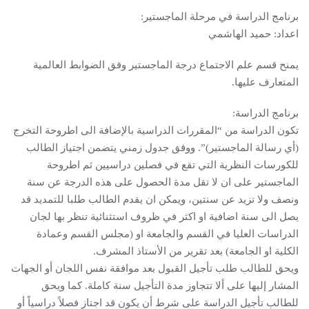
برنامج الدراسة في مرحلة الماجستير:
اعداد: حميد الهاشمي
يمنح قسم علم الاجتماع درجة الماجستير وفق الضوابط العالمية
المتعارف عليها.
برنامج الدراسة:
تكون الدراسة من “المقررات الدراسية بالإضافة الى اطروحة التخرج
(أي رسالة الماجستير)”. ووفق جدول زمني يتضمن اجتياز الطالب
للكورسات النظرية التي تقع في فصلين دراسيين ثم اطروحة
الماجستير على ان لا تقل مدة الحصول على هذه الدرجة عن سنة
ونصف ولا تزيد عن سنتين، ويمكن ان يقدم الطالب طلبا للتمديد قد
يصل الى سنة اضافية او اكثر في ظروف استثنائية تنظر بها لجان
الدراسات العليا في القسم والجامعة او (مجلس القسم وعمادة
الكلية او الجامعة) بعد تقرير من الأستاذ المشرف.
ويحق للطالب طلب تأجيل القبول بعد موافقة نفس اللجان أو الجهات
المشار إليها على ألا تتجاوز مدة التأجيل سنة كاملة. كما ويحق
للطالب تأجيل الدراسة على شرط أن يكون قد اجتاز فصلاً دراسياً أو