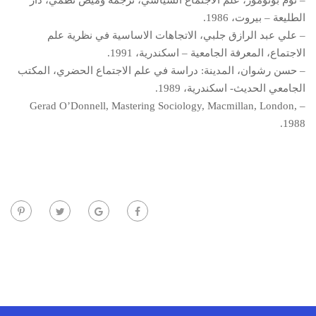
– توم بوتومور، علم الاجتماع السياسي، ترجمة وميض نظمي، دار
الطليعة – بيروت، 1986.
– علي عبد الرازق جلبي، الاتجاهات الاساسية في نظرية علم
الاجتماع، المعرفة الجامعية – اسكندرية، 1991.
– حسن رشوان، المدينة: دراسة في علم الاجتماع الحضري، المكتب
الجامعي الحديث- اسكندرية، 1989.
– Gerad O’Donnell, Mastering Sociology, Macmillan, London,
1988.