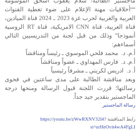
ماجستير الطالبة/ سلام يعقوب اسحق الموسومة
“
“أخلاقيات مهنة الإعلام على ضوء تغطية القنوات
العربية والغربية لحرب غزة 2023 ـ 2024 قناة الميادين،
قناة العربية، قناة
CNN
الامريكية، قناة
RT
الروسية
أنموذجا”
وذلك من قبل لجنة من التدريسيين التالي
أسماءهم
:
أ.م. د. محمد فلحي الموسوي ـ رئيساً ومناقشاً
أ.م. د. فارس المهداوي ـ عضواً ومناقشاً
أ. د. ادريس لكريني ـ مشرفاً رئيسياً
وبعد مناقشة الطالبة على مدى ساعتين في فحوى
رسالتها؛ قررت اللجنة قبول الرسالة ومنحها درجة
الماجستير بتقدير جيد جداً.
رسالة الماجستير
رابط المناقشة
https://youtu.be/zWwRXNV32l4?
si=urHeOvit4wA4FgLI