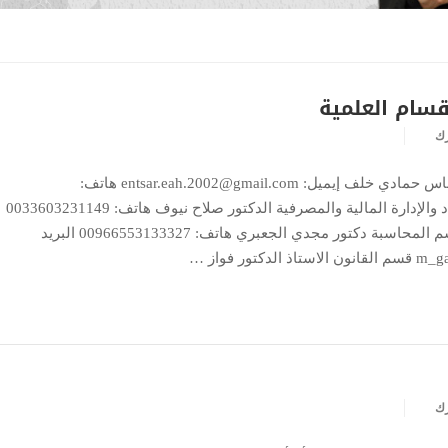
قسام العلمية
رك
قسم إدارة الأعمال أ. د. إنتصار عباس حمادي خلف إيميل: entsar.eah.2002@gmail.com هاتف:
009647901211400 قسم الاقتصاد والإدارة المالية والمصرفية الدكتور صلاح نيوف هاتف: 0033603231149
الايميل: kofff@maktoob.com قسم المحاسبة دكتور مجدي الجعبري هاتف: 00966553133327 البريد
رك